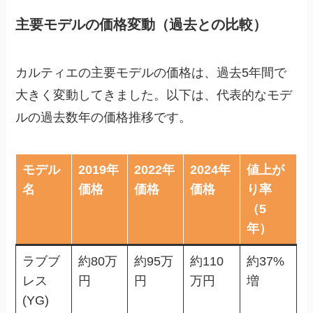
主要モデルの価格変動（過去との比較）
カルティエの主要モデルの価格は、過去5年間で
大きく変動してきました。以下は、代表的なモデ
ルの過去数年の価格推移です。
モデル
2019年
2022年
2024年
値上が
名
価格
価格
価格
り率
（5
年）
ラブブ
約80万
約95万
約110
約37%
レス
円
円
万円
増
(YG)