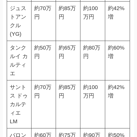
ジュス
約70万
約85万
約100
約42%
トアン
円
円
万円
増
クル
(YG)
タンク
約50万
約65万
約80万
約60%
ルイ カ
円
円
円
増
ルティ
エ
サント
約70万
約85万
約100
約42%
ス ドゥ
円
円
万円
増
カルテ
ィエ
LM
バロン
約60万
約75万
約90万
約50%