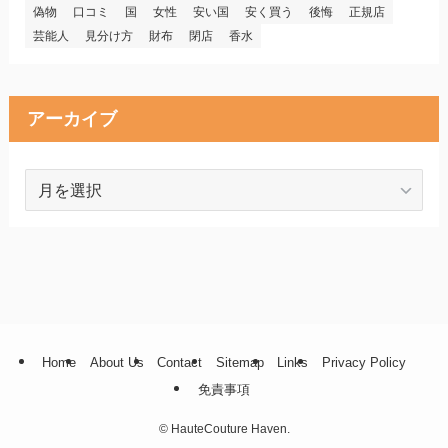
偽物
口コミ
国
女性
安い国
安く買う
後悔
正規店
芸能人
見分け方
財布
閉店
香水
アーカイブ
ア
ー
カ
イ
ブ
Home
About Us
Contact
Sitemap
Links
Privacy Policy
免責事項
©
HauteCouture Haven.