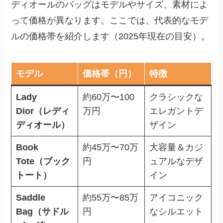
ディオールのバッグはモデルやサイズ、素材によ
って価格が異なります。ここでは、代表的なモデ
ルの価格帯を紹介します（2025年現在の目安）。
モデル
価格帯（円）
特徴
Lady
約60万〜100
クラシックな
Dior（レディ
万円
エレガントデ
ディオール）
ザイン
Book
約45万〜70万
大容量＆カジ
Tote（ブック
円
ュアルなデザ
トート）
イン
Saddle
約55万〜85万
アイコニック
Bag（サドル
円
なシルエット