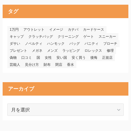
タグ
1万円
アウトレット
イメージ
カナパ
カードケース
キャップ
クラッチバッグ
クリーニング
ゲート
スニーカー
ダサい
ノベルティ
ハンモック
バッグ
バニティ
ブローチ
プレゼント
メガネ
メンズ
ラッピング
ロレックス
修理
偽物
口コミ
国
女性
安い国
安く買う
後悔
正規店
芸能人
見分け方
財布
閉店
香水
アーカイブ
ア
ー
カ
イ