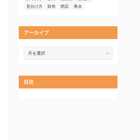
見分け方
財布
閉店
香水
アーカイブ
ア
ー
カ
イ
ブ
目次