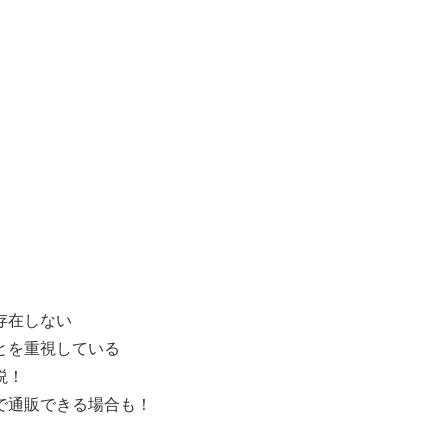
存在しない
とを重視している
説！
で通販できる場合も！