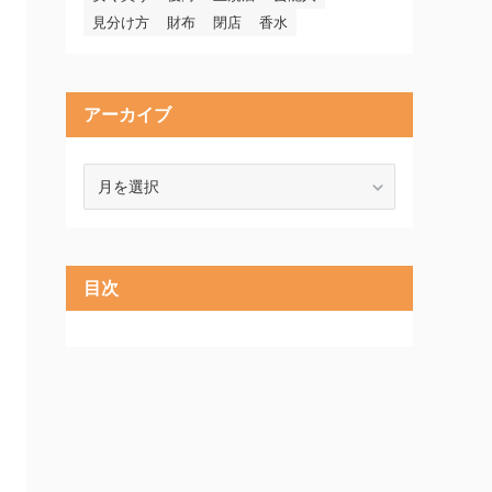
見分け方
財布
閉店
香水
アーカイブ
ア
ー
カ
イ
ブ
目次