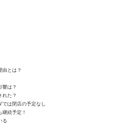
理由とは？
影響は？
された？
ダでは閉店の予定なし
も継続予定！
いる