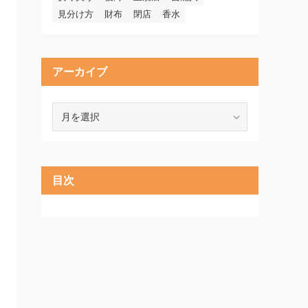
見分け方
財布
閉店
香水
アーカイブ
ア
ー
カ
イ
ブ
目次