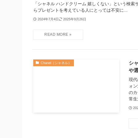
「シャネル ハンドクリーム 嬉しくない」という検索
らプレゼントを考えている人にとっては不安に...
2024年7月4日
2025年9月26日
シ
Chanel（シャネル）
や
現代
ォン
のカ
常生
20