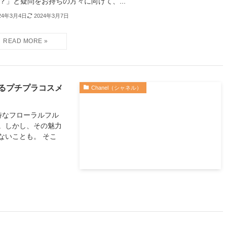
？」と疑問をお持ちの方々に向けて、...
24年3月4日
2024年3月7日
るプチプラコスメ
Chanel（シャネル）
特なフローラルフル
。しかし、その魅力
ないことも。 そこ