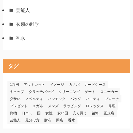
芸能人
衣類の雑学
香水
タグ
1万円
アウトレット
イメージ
カナパ
カードケース
キャップ
クラッチバッグ
クリーニング
ゲート
スニーカー
ダサい
ノベルティ
ハンモック
バッグ
バニティ
ブローチ
プレゼント
メガネ
メンズ
ラッピング
ロレックス
修理
偽物
口コミ
国
女性
安い国
安く買う
後悔
正規店
芸能人
見分け方
財布
閉店
香水